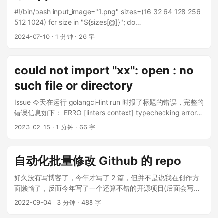
#!/bin/bash input_image="1.png" sizes=(16 32 64 128 256
512 1024) for size in "${sizes[@]}"; do
output_image="${size}.png" ffmpeg -i "$input_image" -vf
2024-07-10
·
1 分钟
·
26 字
scale=${size}:${size} -c:v png -pix_fmt rgba
"$output_image" done
could not import "xx": open : no
such file or directory
Issue 今天在运行 golangci-lint run 时报了标题的错误，完整的
错误信息如下： ERRO [linters context] typechecking error:
# github.com/xx/xx/internal/domains/protection_product
2023-02-15
·
1 分钟
·
66 字
[github.com/xx/xx/internal/domains/protection_product.tes
t] internal/domains/protection_product/product.go:4:2:
could not import "context": open : no such file or directory
自动化批量修改 Github 的 repo
Diagnosis 很明显问题并不出在 context，这是一个系统库，不
可能不存在。 找了一圈 google，百度，ChatGPT 都没找到答
好久没有写博客了，今年才写了 2 篇，但并不是说我在创作方
案。 最后搜索到这个 link 类似的问题，为了快速验证，我把该
面懒惰了，反而今年写了一个还算不错的开源项目(后面会写一
包下的 test 文件注释掉，果然能够通过 lint 了。 然后经过排
系列文章记录我在做这个开源项目遇到的技术问题和一些人
2022-09-04
·
3 分钟
·
488 字
查，果然 test 文件存在一个较深的循环依赖调用。要解决这个
文)。可能空闲时间的精力倾斜到开源项目，导致博客投入不多