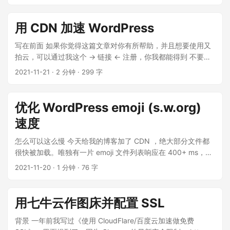
到如果我愿意的话，希望我可以将 JetBrains 作为项目支持者
需求了。看看固执的作者什么时候允许加上。可以关注这个
gshuf shuf foo.txt | head -n 100 cat foo.txt | awk
展示在 repo 主页。Sure, I would. 激活 License 点击邮件的
Issue。 只能管道后再次筛选了， --color always 是为了第一
'BEGIN{srand();}{print rand()"\t"$0}' | sort -k1 -n | cut -f2- |
用 CDN 加速 WordPress
Take me to my license 链接，然后会看到有一个待激活的
个搜索词也能被高亮 rg str sample.txt --color always | rg
head -n 100 ref:
License 躺在列表里，选择 assign 给指定人，我填了自己的邮
str2 Or 条件 使用多个 -e 参数 作为条件。只要匹配到任何一个
https://stackoverflow.com/questions/448005/whats-an-
写在前面 如果你觉得这篇文章对你有所帮助，并且想要使用又
箱。勾选了将 offline code 作为邮件内容的一部分发到我邮
搜索词，都会被匹配到 rg -e 'str1' -e 'str2' -e 'str3' sample.txt
easy-way-to-read-random-line-from-a-file 截取每行的前几
拍云，可以通过我这个 -> 链接 <- 注册，你我都能得到 不要白
箱。 然后，我收到了邮件，附件是两份离线 license code （分
匹配到N条结果就停止 很多情况下，我们知道只有 N 条匹配
个字符 cut -c 1-3 file // 前三个字符 ref:
不要的 奖励。（注意，又拍云绑定的域名需要是备案过的） 如
2021-11-21
·
2 分钟
·
299 字
别使用在 2018.1 前后的产品） ...
项，为了节约时间，希望匹配到足够数量就不要往下搜索了。
https://stackoverflow.com/questions/19869511/how-to-
果你已经有 CDN ，可以跳过 又拍云 部分，直接看插件配置部
...
restrict-length-of-string-present-in-a-line-using-linux
分。 本篇文章对所有 CDN 都适用，这里以 又拍云 为例子作说
明 又拍云更香？ 上周在 V 站 发了个帖，安利了我写的一个
优化 WordPress emoji (s.w.org)
Alfred 插件，该插件可以方便地将图片上传到七牛云，顺便向
速度
大家安利了七牛。马上有 V 友跳出来说又拍云更香，免费流量
比七牛云多 5 G，HTTPs CDN 流量也是算在免费套餐里边的。
怎么可以这么慢 今天给我的博客加了 CDN ，绝大部分文件都
趁着周末有点时间，去白嫖下又拍云。 又拍云联盟 没错。小标
很快被加载。唯独有一片 emoji 文件列表响应在 400+ ms，怎
题 是 又拍云对开发者的白嫖活动的名字。我们加入这个联盟就
么能忍。 官方的 emoji built-in 方案成了负担 貌似从 4.2 版本
2021-11-20
·
1 分钟
·
76 字
能获得： 10 GB 免费存储 每个月 15 GB 免费 CDN 流量
开始，WordPress 官方提供 emoji 的自支持方案。详细可查看
（HTTP[s] 都可以） 流程很简单。注册账号、在你的网站页脚
《WordPress 4.2 Emoji Performance》，这篇文章分析了官方
添加又拍云的链接；填申请表。我是周六申请的，1个小时左右
方案的原理和弊端。 WordPress 的 js 脚本会把 html 中的
用七牛云作图床并配置 SSL
就收到了审核通过的通知。 Update(2022/12/02): 大家要留意
emoji code 替换成 WordPress 站点的 emoji 图片。目的应该
一年的到期时间，快到期的时候去 联盟页面 申请续期。否则欠
是为了让那些尚不支持 emoji 的网站能够正常展示 emoji。 就
背景 一年前我写过《使用 CloudFlare/百度云加速做免费
费就不好了，我就迟了几天，欠费 2 分钱 :) 审核通过后，会发