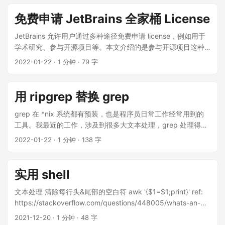
循环依赖比较麻烦，所以在 test 文件的原始包名后面加上 _test
吧。Anyway，本文也是我先发在公司 notion 的，先抄自己一
后缀，解决了问题。 By the way 上面那个报错其实是 go list
篇，不那么费神。 背景 One day，公司要求所有的 repo 都要
免费申请 JetBrains 全家桶 License
报的，golang-ci 会调用 go list。如果需要快速验证是否还存在
在 Jenkins 打开 sonar 的配置，这需要我们给 repo 的 Jenkins
上述报错，可以直接这么调用： go list -e -json -
文件添加多一个配置，然后提 PR。天呐，我们 team 有 7-80
JetBrains 允许用户通过多种途径免费申请 license，例如用于
compiled=false -test=true -export=true -deps=false -
个 repo ，简直是噩梦。所以，我们需要自动化。automizely！
学术研究、参与开源项目等。本文介绍的是参与开源项目这种
find=false ./... >/dev/null
Flow 先来看看我司的 git flow，就是标准的 github flow。下图
途径。 谁可以申请 拥有一个开源项目，或者是该项目的核心贡
2022-01-22
·
1 分钟
·
79 字
所示的 1 - 4 步骤的自动化都比较好实现，不涉及到复杂的逻
献者 在过去三个月内，你有定期贡献代码 该开源项目不能有付
辑。比较复杂的在于 clone 到本地后，需要自己写代码来批量
费版本 该开源项目尚未接收商业公司或组织的资助 鉴于申请资
修改每个 repo 的文件。对于后者，每次的逻辑都不太一样，自
格随着时间发展可能会发生变化，可以参考 官网说明 据网上各
用 ripgrep 替换 grep
行实现即可。 步骤 1. 准备 repo list 文件 我们将需要处理的
网友的情况来看，JetBrains 不关心你的 repo 有多少 stars，
repo 放到一个文件里，例如 all-repo.txt ，每行是一个 repo
用的什么语言。所以只要满足它的要求，都可以通过。 但希望
grep 在 *nix 系统都有预装，也是程序员日常工作经常用到的
名。 repo-name1 repo-name2 repo-name3 2. 将 all-repo.txt
不要滥用，因为 JetBrains 的初衷是支持开源项目，我们
工具。我最近的工作，涉及到很多大文本处理，grep 处理得不
复制一份为 all-repo-cur.txt , 等会我们的脚本就用这份 cur ，
respect 它。 License 说明 有效期：1年。到期可以再次申请
是很快。于是就用到了 ripgrep，这个工具跑起来快很多。本文
2022-01-22
·
1 分钟
·
138 字
目的是等会处理过程中可能会因为中间有个 repo 意外失败，需
仅能用于开发非商业开源项目 不能和他人共享该 License 申请
主要摘录自己平时可能会用到的用法 安装 在 GitHub Repo 的
要重新跑，我们就可以把已经成功的 repo 从 cur 文件中移除。
流程 申请网址：
指引下找到你对应的系统命令安装即可，一行命令。 安装完之
注意 cur 文件最后一行必须是空行，避免 shell 命令读取不到最
https://www.jetbrains.com/shop/eform/opensource 接下来
后，ripgrep 的可执行命令是 rg 常用参数 一般搜索 rg str
实用 shell
后一行的 repo ...
是填各种信息。因为要求是最近三个月有在积极贡献代码，所
sample.txt 默认，标准输出会高亮你的搜索词，并且每行前面
以我选择了一个 GitHub 插件项目。原本还担心这个 repo 比较
会有行号。不过请放心，重定向到另一个文本时，是不包含行
文本处理 清除每行头&尾部的空白符 awk '{$1=$1;print}' ref:
简单，会不会无法通过，但后面证明是我多虑了。 填完之后点
号的。 如果你不想要输出行号，使用 -N rg str sample.txt -N
https://stackoverflow.com/questions/448005/whats-an-
击提交即可 通过申请 大概3个工作日后，我收到了来自
统计行数 rg str sample.txt -c # 相当于 grep str sample.txt |
easy-way-to-read-random-line-from-a-file 在一个文本随机
2021-12-20
·
1 分钟
·
48 字
JetBrains 的 邮件。 附件是 License 的订单凭证。Email 中提
wc -l And 条件 A ha, 现在还不支持，老早就有很多用户提这个
选取若干行 // macos 则先 brew install coreutils，然后用